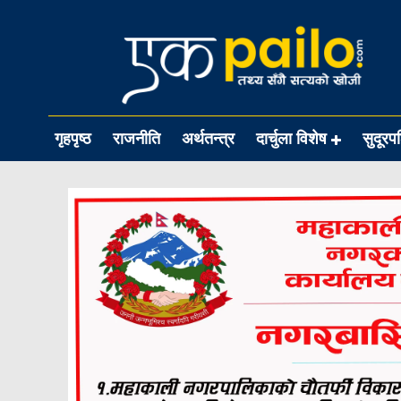
गृहपृष्ठ
राजनीति
अर्थतन्त्र
दार्चुला विशेष
सुदूरप