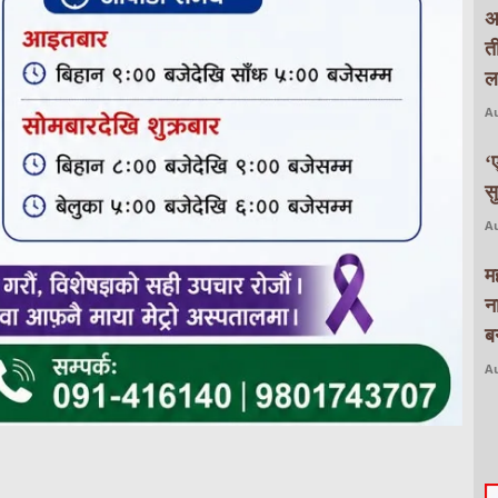
अ
त
ल
Au
‘
स
Au
म
न
बन
Au