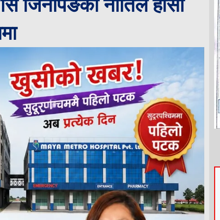
सि जिनपिङको नीतिले हांसी
ामा