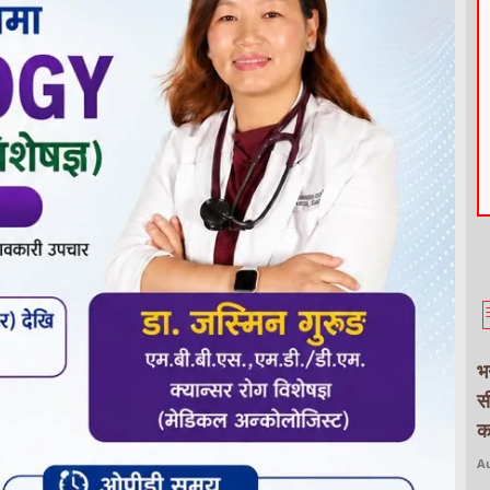
भ
स
क
Au