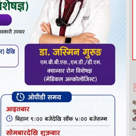
न
स
ब
Au