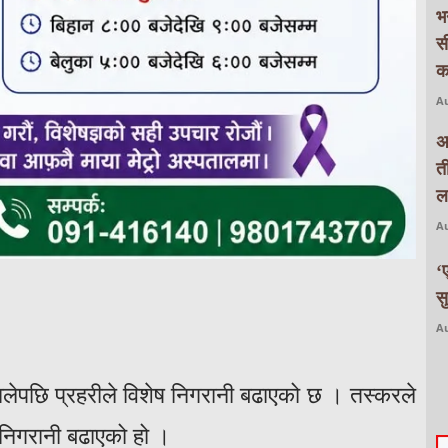
भ
स
क
Au
अ
त
ल
Au
‘
स
Au
लेपछि प्रहरीले विशेष निगरानी बढाएको छ । तस्करले
म निगरानी बढाएको हो ।