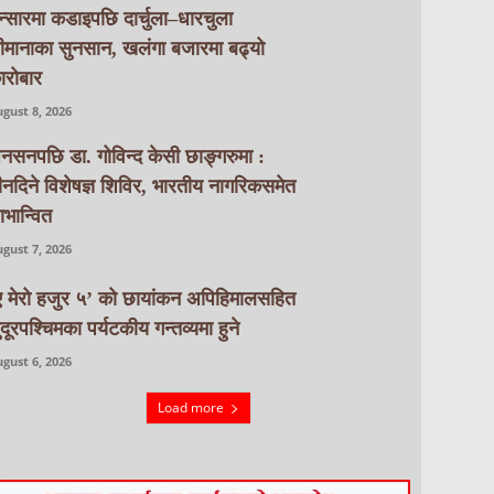
न्सारमा कडाइपछि दार्चुला–धारचुला
ीमानाका सुनसान, खलंगा बजारमा बढ्यो
ारोबार
gust 8, 2026
नसनपछि डा. गोविन्द केसी छाङ्गरुमा :
ीनदिने विशेषज्ञ शिविर, भारतीय नागरिकसमेत
ाभान्वित
gust 7, 2026
ए मेरो हजुर ५’ को छायांकन अपिहिमालसहित
ुदूरपश्चिमका पर्यटकीय गन्तव्यमा हुने
gust 6, 2026
Load more