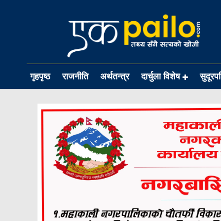
गृहपृष्ठ
राजनीति
अर्थतन्त्र
दार्चुला विशेष
सुदूरप