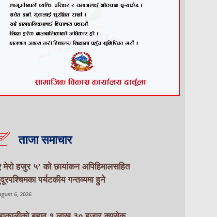
ताजा समाचार
ए मेरो हजुर ५’ को छायांकन अपिहिमालसहित
ुदूरपश्चिमका पर्यटकीय गन्तव्यमा हुने
gust 6, 2026
हाकालीको बहाव १ लाख ३० हजार क्युसेक