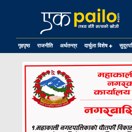
गृहपृष्ठ
राजनीति
अर्थतन्त्र
दार्चुला विशेष
सुदूरप