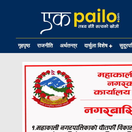
गृहपृष्ठ
राजनीति
अर्थतन्त्र
दार्चुला विशेष
सुदूरप