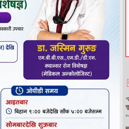
‘
स
Au
म