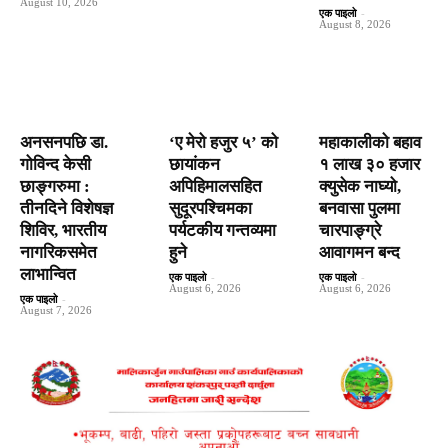
August 10, 2026
एक पाइलो
-
August 8, 2026
अनसनपछि डा.
‘ए मेरो हजुर ५’ को
महाकालीको बहाव
गोविन्द केसी
छायांकन
१ लाख ३० हजार
छाङ्गरुमा :
अपिहिमालसहित
क्युसेक नाघ्यो,
तीनदिने विशेषज्ञ
सुदूरपश्चिमका
बनवासा पुलमा
शिविर, भारतीय
पर्यटकीय गन्तव्यमा
चारपाङ्ग्रे
नागरिकसमेत
हुने
आवागमन बन्द
लाभान्वित
एक पाइलो
-
एक पाइलो
-
August 6, 2026
August 6, 2026
एक पाइलो
-
August 7, 2026