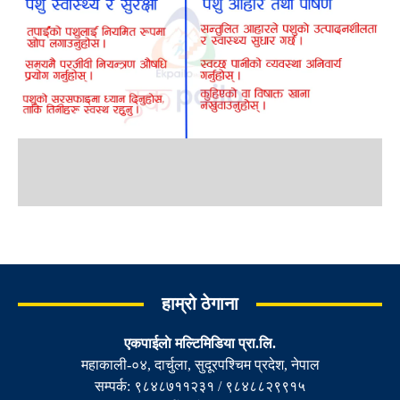
हाम्रो ठेगाना
एकपाईलाे मल्टिमिडिया प्रा.लि.
महाकाली-०४, दार्चुला, सुदूरपश्चिम प्रदेश, नेपाल
सम्पर्क: ९८४८७११२३१ / ९८४८८२९९१५