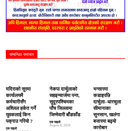
सम्बन्धित समाचार
मदिराको सुरमा
नेकपा दार्चुलाको
भन्सारमा
कार्यालयमै
सहइन्चार्जमा पन्त,
कडाइपछि
कर्मचारीसँग
सुदूरपश्चिमका
दार्चुला–धारचुला
अश्लिल हर्कत गर्ने
पाँच जिल्लामा
सीमानाका
युवकलाई किन
जिम्मेवारी बाँडफाँड
सुनसान, खलंगा
पक्राउ गरियाे ?
बजारमा बढ्यो
एक पाइलो
-
August 8, 2026
कारोबार
एक पाइलो
-