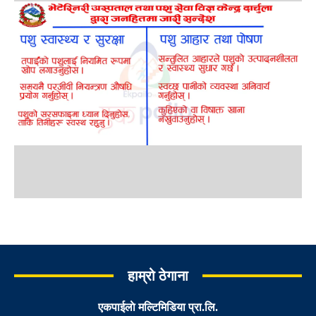
हाम्रो ठेगाना
एकपाईलाे मल्टिमिडिया प्रा.लि.