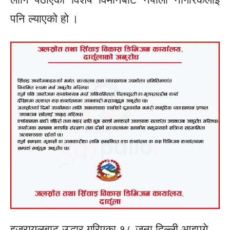
पनि ल्याएको हो ।
इजरायलबाट उद्धार गरिएका १८ जना दिल्ली आइपुगे