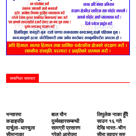
सम्बन्धित समाचार
भन्सारमा
बाल यौन
लिपुलेक नाका हुँदै
कडाइपछि
दुर्व्यवहारसम्बन्धी
साउन १६ गते
दार्चुला–धारचुला
सामग्री प्रसारण
देखि भारत–चीन
सीमानाका
गरेको आरोपमा
सीमा व्यापार सुरु