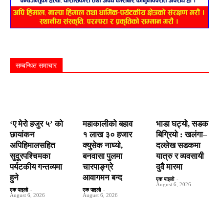
सम्बन्धित समाचार
‘ए मेरो हजुर ५’ को
महाकालीको बहाव
भाडा घट्यो, सडक
छायांकन
१ लाख ३० हजार
बिग्रियो : खलंगा–
अपिहिमालसहित
क्युसेक नाघ्यो,
दल्लेख सडकमा
सुदूरपश्चिमका
बनवासा पुलमा
यात्रु र व्यवसायी
पर्यटकीय गन्तव्यमा
चारपाङ्ग्रे
दुवै मारमा
हुने
आवागमन बन्द
एक पाइलो
-
August 6, 2026
एक पाइलो
-
एक पाइलो
-
August 6, 2026
August 6, 2026