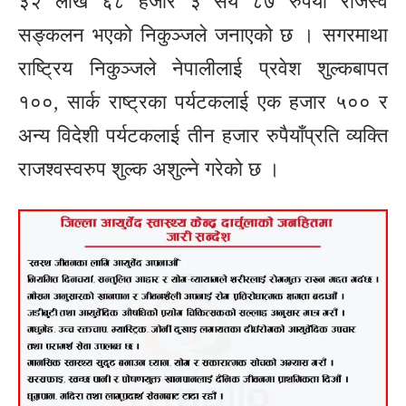
३२ लाख ६८ हजार ३ सय ८७ रुपैयाँ राजस्व
सङ्कलन भएको निकुञ्जले जनाएको छ । सगरमाथा
राष्ट्रिय निकुञ्जले नेपालीलाई प्रवेश शुल्कबापत
१००, सार्क राष्ट्रका पर्यटकलाई एक हजार ५०० र
अन्य विदेशी पर्यटकलाई तीन हजार रुपैयाँप्रति व्यक्ति
राजश्वस्वरुप शुल्क अशुल्ने गरेको छ ।