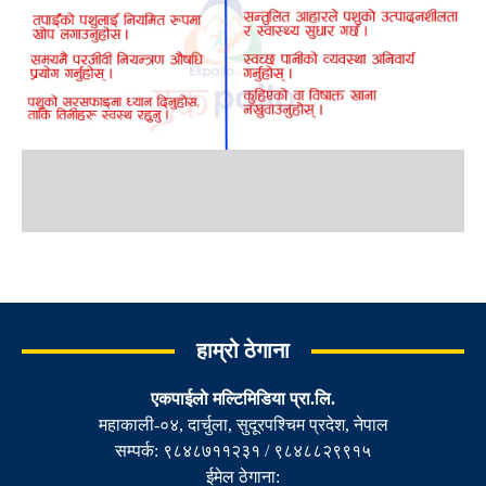
हाम्रो ठेगाना
एकपाईलाे मल्टिमिडिया प्रा.लि.
महाकाली-०४, दार्चुला, सुदूरपश्चिम प्रदेश, नेपाल
सम्पर्क: ९८४८७११२३१ / ९८४८८२९९१५
ईमेल ठेगाना: