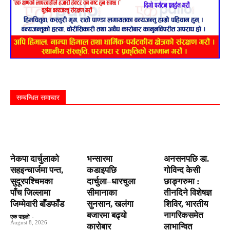
सम्बन्धित समाचार
नेकपा दार्चुलाको
भन्सारमा
अनसनपछि डा.
सहइन्चार्जमा पन्त,
कडाइपछि
गोविन्द केसी
सुदूरपश्चिमका
दार्चुला–धारचुला
छाङ्गरुमा :
पाँच जिल्लामा
सीमानाका
तीनदिने विशेषज्ञ
जिम्मेवारी बाँडफाँड
सुनसान, खलंगा
शिविर, भारतीय
बजारमा बढ्यो
नागरिकसमेत
एक पाइलो
-
August 8, 2026
कारोबार
लाभान्वित