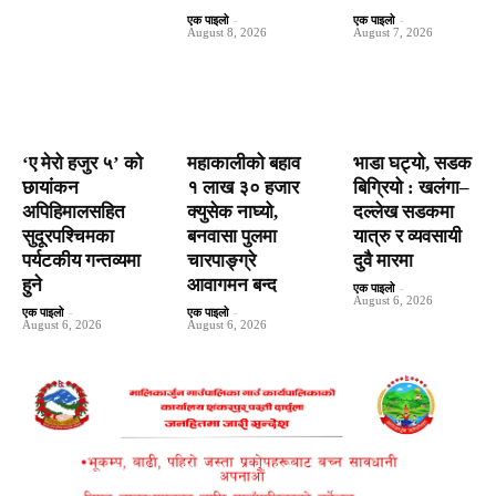
एक पाइलो
-
एक पाइलो
-
August 8, 2026
August 7, 2026
‘ए मेरो हजुर ५’ को
महाकालीको बहाव
भाडा घट्यो, सडक
छायांकन
१ लाख ३० हजार
बिग्रियो : खलंगा–
अपिहिमालसहित
क्युसेक नाघ्यो,
दल्लेख सडकमा
सुदूरपश्चिमका
बनवासा पुलमा
यात्रु र व्यवसायी
पर्यटकीय गन्तव्यमा
चारपाङ्ग्रे
दुवै मारमा
हुने
आवागमन बन्द
एक पाइलो
-
August 6, 2026
एक पाइलो
-
एक पाइलो
-
August 6, 2026
August 6, 2026