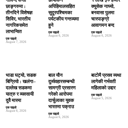
गोविन्द केसी
छायांकन
१ लाख ३० हजार
छाङ्गरुमा :
अपिहिमालसहित
क्युसेक नाघ्यो,
तीनदिने विशेषज्ञ
सुदूरपश्चिमका
बनवासा पुलमा
शिविर, भारतीय
पर्यटकीय गन्तव्यमा
चारपाङ्ग्रे
नागरिकसमेत
हुने
आवागमन बन्द
लाभान्वित
एक पाइलो
-
एक पाइलो
-
August 6, 2026
August 6, 2026
एक पाइलो
-
August 7, 2026
भाडा घट्यो, सडक
बाल यौन
बाटाेमै प्रसव व्यथा
बिग्रियो : खलंगा–
दुर्व्यवहारसम्बन्धी
लागेकी गर्भवती
दल्लेख सडकमा
सामग्री प्रसारण
महिलाको उद्दार
यात्रु र व्यवसायी
गरेको आरोपमा
एक पाइलो
-
August 5, 2026
दुवै मारमा
दार्चुलाका युवक
भारतमा पक्राउ
एक पाइलो
-
August 6, 2026
एक पाइलो
-
August 6, 2026