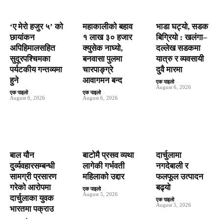
‘ए मेरो हजुर ५’ को
महाकालीको बहाव
भाडा घट्यो, सडक
छायांकन
१ लाख ३० हजार
बिग्रियो : खलंगा–
अपिहिमालसहित
क्युसेक नाघ्यो,
दल्लेख सडकमा
सुदूरपश्चिमका
बनवासा पुलमा
यात्रु र व्यवसायी
पर्यटकीय गन्तव्यमा
चारपाङ्ग्रे
दुवै मारमा
हुने
आवागमन बन्द
एक पाइलो
-
August 6, 2026
एक पाइलो
-
एक पाइलो
-
August 6, 2026
August 6, 2026
बाल यौन
बाटाेमै प्रसव व्यथा
दार्चुलामा
दुर्व्यवहारसम्बन्धी
लागेकी गर्भवती
नगदेबाली र
सामग्री प्रसारण
महिलाको उद्दार
फलफूल उत्पादन
गरेको आरोपमा
बढ्यो
एक पाइलो
-
August 5, 2026
दार्चुलाका युवक
एक पाइलो
-
August 5, 2026
भारतमा पक्राउ