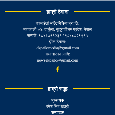
हाम्रो ठेगाना
एकपाईलाे मल्टिमिडिया प्रा.लि.
महाकाली-०४, दार्चुला, सुदूरपश्चिम प्रदेश, नेपाल
सम्पर्क: ९८४८७११२३१ / ९८४८८२९९१५
ईमेल ठेगाना:
ekpailomedia@gmail.com
समाचारका लागि:
newsekpailo@gmail.com
हाम्रो समुह
प्रबन्धक
रमेश सिह खत्री
सम्पादक