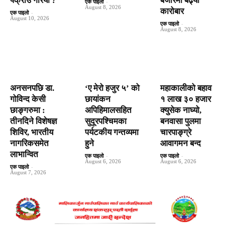
पक्राउ गरियाे ?
बजारमा बढ्यो
एक पाइलो
-
August 8, 2026
कारोबार
एक पाइलो
-
August 10, 2026
एक पाइलो
-
August 8, 2026
अनसनपछि डा.
‘ए मेरो हजुर ५’ को
महाकालीको बहाव
गोविन्द केसी
छायांकन
१ लाख ३० हजार
छाङ्गरुमा :
अपिहिमालसहित
क्युसेक नाघ्यो,
तीनदिने विशेषज्ञ
सुदूरपश्चिमका
बनवासा पुलमा
शिविर, भारतीय
पर्यटकीय गन्तव्यमा
चारपाङ्ग्रे
नागरिकसमेत
हुने
आवागमन बन्द
लाभान्वित
एक पाइलो
-
एक पाइलो
-
August 6, 2026
August 6, 2026
एक पाइलो
-
August 7, 2026