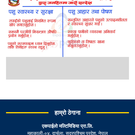
हाम्रो ठेगाना
एकपाईलाे मल्टिमिडिया प्रा.लि.
महाकाली-०४, दार्चुला, सुदूरपश्चिम प्रदेश, नेपाल