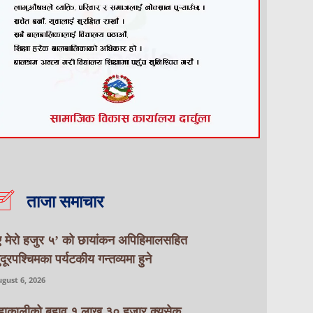
ताजा समाचार
ए मेरो हजुर ५’ को छायांकन अपिहिमालसहित
ुदूरपश्चिमका पर्यटकीय गन्तव्यमा हुने
gust 6, 2026
हाकालीको बहाव १ लाख ३० हजार क्युसेक