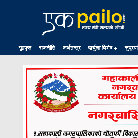
गृहपृष्ठ
राजनीति
अर्थतन्त्र
दार्चुला विशेष
सुदूरप