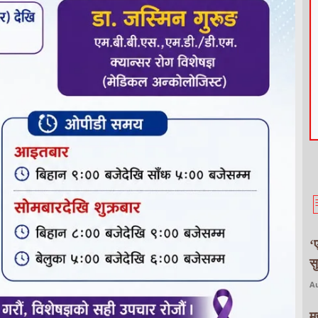
‘
स
Au
म