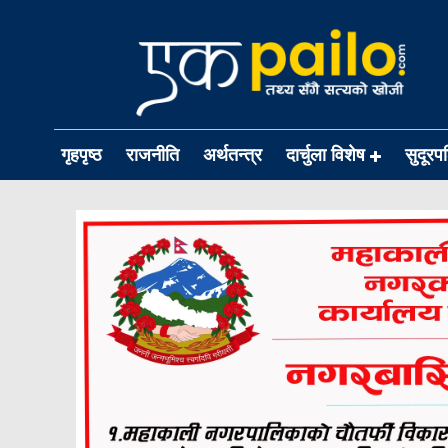
गृहपृष्ठ
राजनीति
अर्थतन्त्र
दार्चुला विशेष
सुदूरप