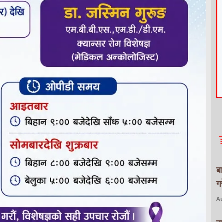
ब
ग
Au