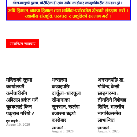
सम्बन्धित समाचार
मदिराको सुरमा
भन्सारमा
अनसनपछि डा.
कार्यालयमै
कडाइपछि
गोविन्द केसी
कर्मचारीसँग
दार्चुला–धारचुला
छाङ्गरुमा :
अश्लिल हर्कत गर्ने
सीमानाका
तीनदिने विशेषज्ञ
युवकलाई किन
सुनसान, खलंगा
शिविर, भारतीय
पक्राउ गरियाे ?
बजारमा बढ्यो
नागरिकसमेत
कारोबार
लाभान्वित
एक पाइलो
-
August 10, 2026
एक पाइलो
-
एक पाइलो
-
August 8, 2026
August 7, 2026