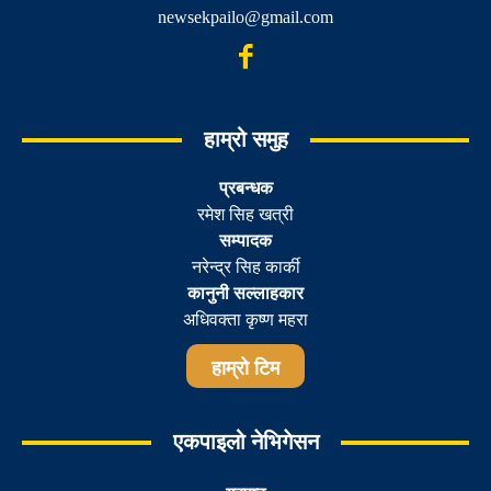
newsekpailo@gmail.com
हाम्रो समुह
प्रबन्धक
रमेश सिह खत्री
सम्पादक
नरेन्द्र सिह कार्की
कानुनी सल्लाहकार
अधिवक्ता कृष्ण महरा
हाम्रो टिम
एकपाइलो नेभिगेसन