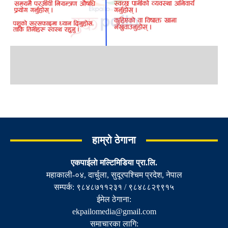
हाम्रो ठेगाना
एकपाईलाे मल्टिमिडिया प्रा.लि.
महाकाली-०४, दार्चुला, सुदूरपश्चिम प्रदेश, नेपाल
सम्पर्क: ९८४८७११२३१ / ९८४८८२९९१५
ईमेल ठेगाना:
ekpailomedia@gmail.com
समाचारका लागि: