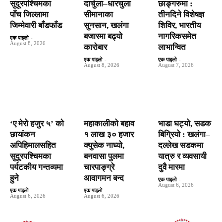
सुदूरपश्चिमका
दार्चुला–धारचुला
छाङ्गरुमा :
पाँच जिल्लामा
सीमानाका
तीनदिने विशेषज्ञ
जिम्मेवारी बाँडफाँड
सुनसान, खलंगा
शिविर, भारतीय
बजारमा बढ्यो
नागरिकसमेत
एक पाइलो
-
August 8, 2026
कारोबार
लाभान्वित
एक पाइलो
-
एक पाइलो
-
August 8, 2026
August 7, 2026
‘ए मेरो हजुर ५’ को
महाकालीको बहाव
भाडा घट्यो, सडक
छायांकन
१ लाख ३० हजार
बिग्रियो : खलंगा–
अपिहिमालसहित
क्युसेक नाघ्यो,
दल्लेख सडकमा
सुदूरपश्चिमका
बनवासा पुलमा
यात्रु र व्यवसायी
पर्यटकीय गन्तव्यमा
चारपाङ्ग्रे
दुवै मारमा
हुने
आवागमन बन्द
एक पाइलो
-
August 6, 2026
एक पाइलो
-
एक पाइलो
-
August 6, 2026
August 6, 2026