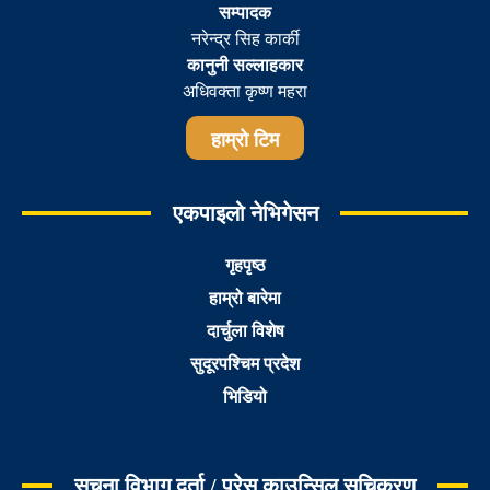
सम्पादक
नरेन्द्र सिह कार्की
कानुनी सल्लाहकार
अधिवक्ता कृष्ण महरा
हाम्रो टिम
एकपाइलो नेभिगेसन
गृहपृष्ठ
हाम्रो बारेमा
दार्चुला विशेष
सुदूरपश्चिम प्रदेश
भिडियो
सूचना विभाग दर्ता / प्रेस काउन्सिल सूचिकरण