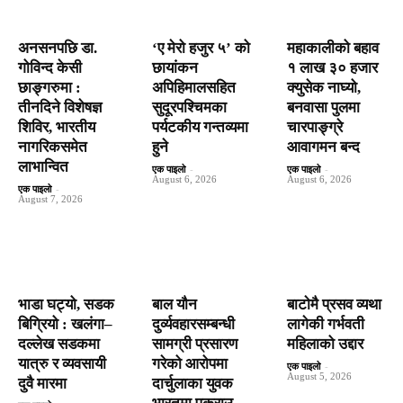
अनसनपछि डा.
‘ए मेरो हजुर ५’ को
महाकालीको बहाव
गोविन्द केसी
छायांकन
१ लाख ३० हजार
छाङ्गरुमा :
अपिहिमालसहित
क्युसेक नाघ्यो,
तीनदिने विशेषज्ञ
सुदूरपश्चिमका
बनवासा पुलमा
शिविर, भारतीय
पर्यटकीय गन्तव्यमा
चारपाङ्ग्रे
नागरिकसमेत
हुने
आवागमन बन्द
लाभान्वित
एक पाइलो
-
एक पाइलो
-
August 6, 2026
August 6, 2026
एक पाइलो
-
August 7, 2026
भाडा घट्यो, सडक
बाल यौन
बाटाेमै प्रसव व्यथा
बिग्रियो : खलंगा–
दुर्व्यवहारसम्बन्धी
लागेकी गर्भवती
दल्लेख सडकमा
सामग्री प्रसारण
महिलाको उद्दार
यात्रु र व्यवसायी
गरेको आरोपमा
एक पाइलो
-
August 5, 2026
दुवै मारमा
दार्चुलाका युवक