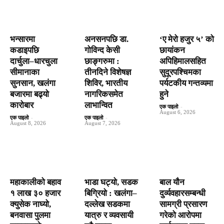
भन्सारमा
अनसनपछि डा.
‘ए मेरो हजुर ५’ को
कडाइपछि
गोविन्द केसी
छायांकन
दार्चुला–धारचुला
छाङ्गरुमा :
अपिहिमालसहित
सीमानाका
तीनदिने विशेषज्ञ
सुदूरपश्चिमका
सुनसान, खलंगा
शिविर, भारतीय
पर्यटकीय गन्तव्यमा
बजारमा बढ्यो
नागरिकसमेत
हुने
कारोबार
लाभान्वित
एक पाइलो
-
August 6, 2026
एक पाइलो
-
एक पाइलो
-
August 8, 2026
August 7, 2026
महाकालीको बहाव
भाडा घट्यो, सडक
बाल यौन
१ लाख ३० हजार
बिग्रियो : खलंगा–
दुर्व्यवहारसम्बन्धी
क्युसेक नाघ्यो,
दल्लेख सडकमा
सामग्री प्रसारण
बनवासा पुलमा
यात्रु र व्यवसायी
गरेको आरोपमा