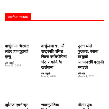
सम्बन्धित समाचार
दार्चुलामा भिरबाट
दार्चुलामा १६ औं
फुल्न थाले
लडेर एक वृद्धाको
राष्ट्रपति रनिङ
फुलहरू, वसन्त
मृत्यु
सिल्ड प्रतियोगिता
ऋतुको
जेठ २ गतेदेखि
आगमनसँगै प्रकृति
एक पाइलो
-
June 15, 2026
खलंगामा
रमाइलो
एक पाइलो
-
रवि ओड
-
May 4, 2026
March 4, 2026
पूर्वराजा ज्ञानेन्द्र
समानुपातिक
मौसम पुनः