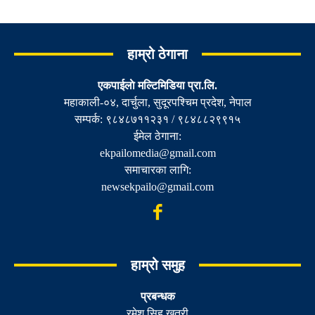
हाम्रो ठेगाना
एकपाईलाे मल्टिमिडिया प्रा.लि.
महाकाली-०४, दार्चुला, सुदूरपश्चिम प्रदेश, नेपाल
सम्पर्क: ९८४८७११२३१ / ९८४८८२९९१५
ईमेल ठेगाना:
ekpailomedia@gmail.com
समाचारका लागि:
newsekpailo@gmail.com
हाम्रो समुह
प्रबन्धक
रमेश सिह खत्री