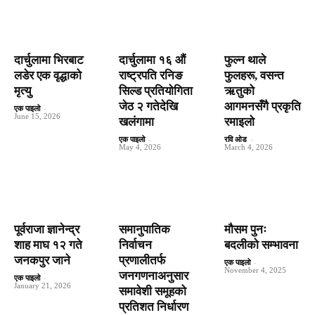
दार्चुलामा भिरबाट
दार्चुलामा १६ औं
फुल्न थाले
लडेर एक वृद्धाको
राष्ट्रपति रनिङ
फुलहरू, वसन्त
मृत्यु
सिल्ड प्रतियोगिता
ऋतुको
जेठ २ गतेदेखि
आगमनसँगै प्रकृति
एक पाइलो
-
June 15, 2026
खलंगामा
रमाइलो
एक पाइलो
-
रवि ओड
-
May 4, 2026
March 4, 2026
पूर्वराजा ज्ञानेन्द्र
समानुपातिक
मौसम पुनः
शाह माघ १२ गते
निर्वाचन
बदलीको सम्भावना
जनकपुर जाने
प्रणालीतर्फ
एक पाइलो
-
November 4, 2025
जनगणनाअनुसार
एक पाइलो
-
January 21, 2026
समावेशी समूहको
प्रतिशत निर्धारण