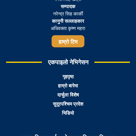
सम्पादक
नरेन्द्र सिह कार्की
कानुनी सल्लाहकार
अधिवक्ता कृष्ण महरा
हाम्रो टिम
एकपाइलो नेभिगेसन
गृहपृष्ठ
हाम्रो बारेमा
दार्चुला विशेष
सुदूरपश्चिम प्रदेश
भिडियो